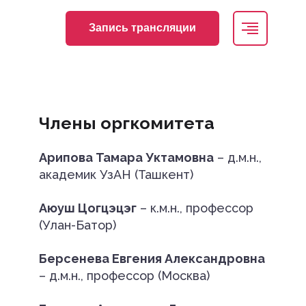
Запись трансляции
Члены оргкомитета
Арипова Тамара Уктамовна
– д.м.н.,
академик УзАН (Ташкент)
Аюуш Цогцэцэг
– к.м.н., профессор
(Улан-Батор)
Берсенева Евгения Александровна
– д.м.н., профессор (Москва)