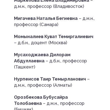
Маркелова Елена Владимировна
–
д.м.н., профессор (Владивосток)
Мигачева Наталья Бегиевна
– д.м.н.,
профессор (Самара)
Момыналиев Куват Темиргалиевич
– д.б.н., доцент (Москва)
Мусаходжаева Дилорам
Абдуллаевна
– д.б.н., профессор
(Ташкент)
Нурпеисов Таир Темырланович
–
д.м.н., профессор (Алматы)
Орозбекова Бубусайра
Толобаевна
– д.м.н., профессор
(Бишкек)