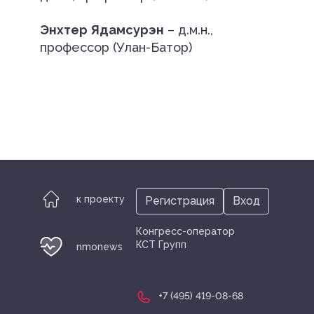
Энхтер Ядамсурэн
– д.м.н.,
профессор (Улан-Батор)
к проекту
Регистрация
Вход
Конгресс-оператор
КСТ Групп
nmonews
+7 (495) 419-08-68