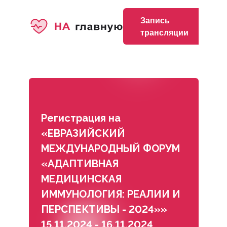
Запись
Председатель оргкомитета
Условия участия
Спонсоры
трансляции
Сопредседатели оргкомитета
НМО
Информационные партнеры
Президиум оргкомитета
Место проведения
Члены оргкомитета
Регистрация
Регистрация на
«ЕВРАЗИЙСКИЙ
МЕЖДУНАРОДНЫЙ ФОРУМ
«АДАПТИВНАЯ
МЕДИЦИНСКАЯ
ИММУНОЛОГИЯ: РЕАЛИИ И
ПЕРСПЕКТИВЫ - 2024»»
15.11.2024 - 16.11.2024