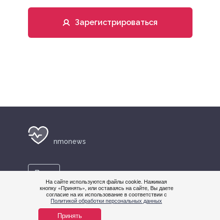
Зарегистрироваться
nmonews
Вход
На сайте используются файлы cookie. Нажимая
кнопку «Принять», или оставаясь на сайте, Вы даете
согласие на их использование в соответствии с
Политикой обработки персональных данных
+7 495 419-08-68
Принять
help@nmonews.ru